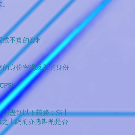
改。
誤或不實的資料，
。
您的身份密碼及您的身份
PS”。
）應盡到以下義務：滿十
歲之上網前亦應斟酌是否