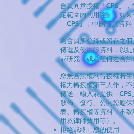
會員同意授權「CPS」
定範圍內的用途），如果
「CPS」，中刪除其資
為會員所登錄或留存之個
傳遞及使用該資料，以提
或研究，或為任何之合
您無合法權利得授權若生
權力轉授權第三人作，不
傳送、輸入或提供「CP
散佈、發行、公開您應保
表、轉授權等資料，不致
用及律師費用等）。
拒絕或終止您的使用