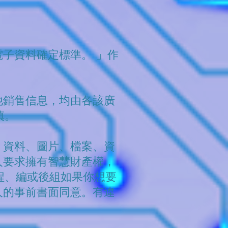
電子資料確定標準。 」作
他銷售信息，均由各該廣
慎。
、資料、圖片、檔案、資
人要求擁有智慧財產權，
程、編或後組如果你想要
人的事前書面同意。有違