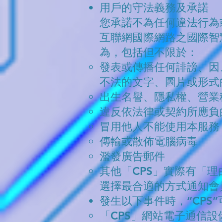
用戶的守法義務及承諾
您承諾不為任何違法行為
互聯網國際網路之國際智
為，包括但不限於：
發表或傳播任何誹謗、因
不法的文字、圖片或形式
出生名譽、隱私權、營業
違反依法律或契約所應負
冒用他人不能使用本服務
傳輸或散佈電腦病毒
濫發廣告郵件
其他「CPS」實際有「
選擇最合適的方式通知會
發生以下事件時，“CPS
「CPS」網站電子通信