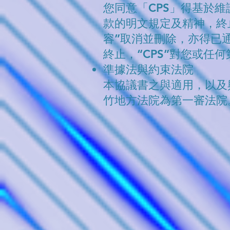
您同意「CPS」得基於
款的明文規定及精神，終
容”取消並刪除，亦得已
終止，“CPS”對您或任
準據法與約束法院
本協議書之與適用，以及
竹地方法院為第一審法院