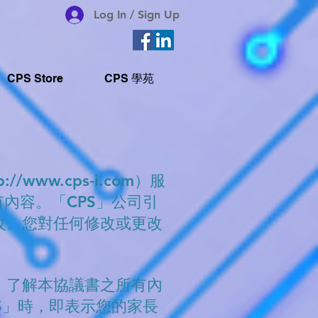
Log In / Sign Up
CPS Store
CPS 學苑
p://www.cps-i.com
）服
內容。「CPS」公司引
改。您對任何修改或更改
、了解本協議書之所有內
S」時，即表示您的家長