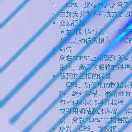
「CPS」網站申請之電
由於天災等不可抗力之因
交易行為
同意其訂購行為，「CP
業上之補償與損害，「C
廣告
您在“CPS”上瀏覽到
告商、產品與服務的供應
智慧財產權的保護
「CPS」所使用的軟體
訊、網站架構、網站畫面
包括但不限於其商標權、
或引用網站翻譯內容。解
反，您對“CPS”負損害
您對「CPS」之授權