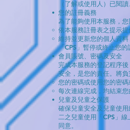
（了解或使用人）已閱讀
您的註冊義務
為了能夠使用本服務，您
依本服務註冊表之提示提
維持並更新您的個人資料
「CPS」暫停或終止您
會員賬號、密碼及安全
完成本服務的登記程序後
安全，是您的責任。將負
您的密碼或使用您的密碼
每次連線完成，均結束您
兒童及兒童之保護
確保兒童安全及兒童使用
二之兒童使用「CPS」
同意。