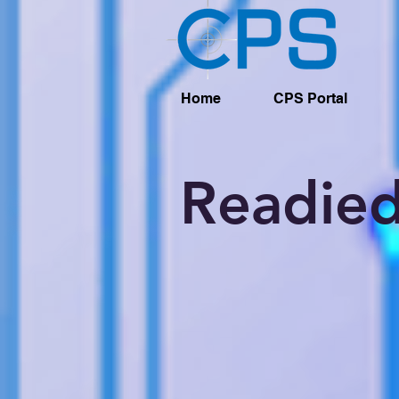
Home
CPS Portal
Readied