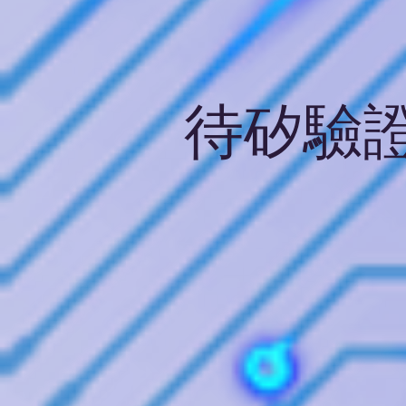
​待矽驗證