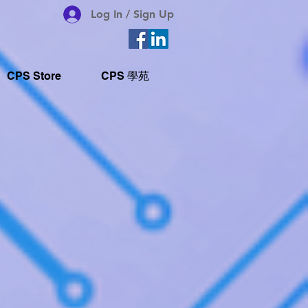
Log In / Sign Up
CPS Store
CPS 學苑